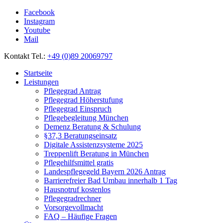
Facebook
Instagram
Youtube
Mail
Kontakt Tel.:
+49 (0)89 20069797
Startseite
Leistungen
Pflegegrad Antrag
Pflegegrad Höherstufung
Pflegegrad Einspruch
Pflegebegleitung München
Demenz Beratung & Schulung
§37,3 Beratungseinsatz
Digitale Assistenzsysteme 2025
Treppenlift Beratung in München
Pflegehilfsmittel gratis
Landespflegegeld Bayern 2026 Antrag
Barrierefreier Bad Umbau innerhalb 1 Tag
Hausnotruf kostenlos
Pflegegradrechner
Vorsorgevollmacht
FAQ – Häufige Fragen