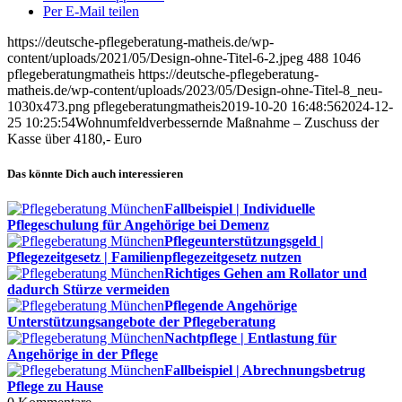
Per E-Mail teilen
https://deutsche-pflegeberatung-matheis.de/wp-
content/uploads/2021/05/Design-ohne-Titel-6-2.jpeg
488
1046
pflegeberatungmatheis
https://deutsche-pflegeberatung-
matheis.de/wp-content/uploads/2023/05/Design-ohne-Titel-8_neu-
1030x473.png
pflegeberatungmatheis
2019-10-20 16:48:56
2024-12-
25 10:25:54
Wohnumfeldverbessernde Maßnahme – Zuschuss der
Kasse über 4180,- Euro
Das könnte Dich auch interessieren
Fallbeispiel | Individuelle
Pflegeschulung für Angehörige bei Demenz
Pflegeunterstützungsgeld |
Pflegezeitgesetz | Familienpflegezeitgesetz nutzen
Richtiges Gehen am Rollator und
dadurch Stürze vermeiden
Pflegende Angehörige
Unterstützungsangebote der Pflegeberatung
Nachtpflege | Entlastung für
Angehörige in der Pflege
Fallbeispiel | Abrechnungsbetrug
Pflege zu Hause