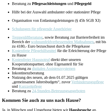
Beratung zu
Pflegesachleistungen
und
Pflegegeld
Hilfe bei der Auswahl ambulanter oder stationärer Pflege
Organisation von Entlastungsleistungen (§ 45b SGB XI)
Schulungen für pflegende Angehörige
Treppenliftberatung
, sowie Beratung zur Barrierefreiheit im
Bereich der
wohnumfeldverbessernden Maßnahmen
, mit bis
zu 4180,- Euro bezuschusst durch die Pflegekasse
Kostenfreie Pflegehilfsmittel
für die Erleichterung der Pflege
zu Hause
Kostenfreier Hausnotruf
direkt über unseren
Kooperationspartner, ohne Eigenanteil für Sie
Beratung zu
digitalen Assistenzsystemen
Inkontinenzberatung
Nutzung des neuen, ab dem 01.07.2025 gültigen
„gemeinsamen Jahresbudgets“, zuvor
Verhinderungspflege
und
Kurzzeitpflege
Beratung zu
24-Stunden-Betreuungsangeboten
Kommen Sie auch zu uns nach Hause?
Ja, in München und Umgebung bieten wir
Hausbesuche
an.