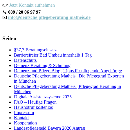
👉
Jetzt Kontakt aufnehmen
📞
089 / 20 06 97 97
📧
info@deutsche-pflegeberatung-matheis.de
Seiten
§37,3 Beratungseinsatz
Barrierefreier Bad Umbau innerhalb 1 Tag
Datenschutz
Demenz Beratung & Schulung
Demenz und Pflege Blog | Tipps für pflegende Angehörige
Deutsche Pflegeberatung Matheis | Die Pflegegrad Experten
in München
Deutsche Pflegeberatung Matheis | Pflegegrad Beratung in
München
Digitale Assistenzsysteme 2025
FAQ – Häufige Fragen
Hausnotruf kostenlos
Impressum
Kontakt
Kooperation
Landespflegegeld Bayern 2026 Antrag