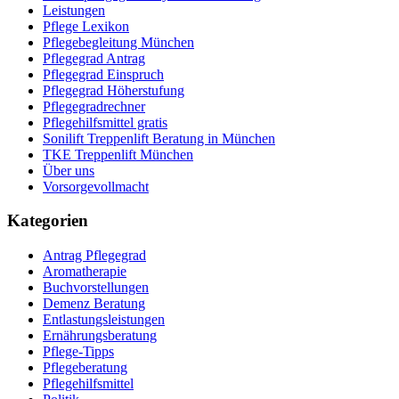
Leistungen
Pflege Lexikon
Pflegebegleitung München
Pflegegrad Antrag
Pflegegrad Einspruch
Pflegegrad Höherstufung
Pflegegradrechner
Pflegehilfsmittel gratis
Sonilift Treppenlift Beratung in München
TKE Treppenlift München
Über uns
Vorsorgevollmacht
Kategorien
Antrag Pflegegrad
Aromatherapie
Buchvorstellungen
Demenz Beratung
Entlastungsleistungen
Ernährungsberatung
Pflege-Tipps
Pflegeberatung
Pflegehilfsmittel