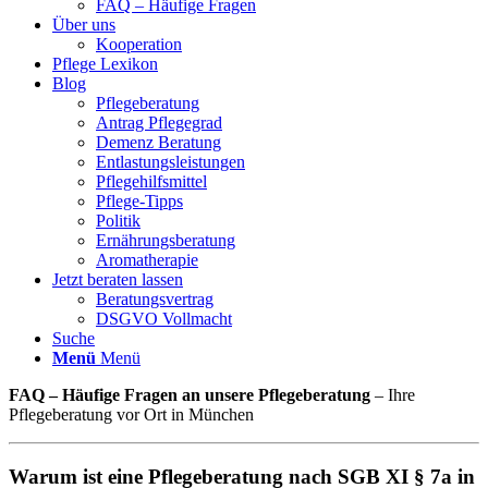
FAQ – Häufige Fragen
Über uns
Kooperation
Pflege Lexikon
Blog
Pflegeberatung
Antrag Pflegegrad
Demenz Beratung
Entlastungsleistungen
Pflegehilfsmittel
Pflege-Tipps
Politik
Ernährungsberatung
Aromatherapie
Jetzt beraten lassen
Beratungsvertrag
DSGVO Vollmacht
Suche
Menü
Menü
FAQ – Häufige Fragen an unsere Pflegeberatung
– Ihre
Pflegeberatung vor Ort in München
Warum ist eine Pflegeberatung nach SGB XI § 7a in