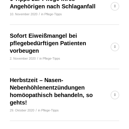
Angehörigen nach Schlaganfall
/
10. November 2020
in
Pflege-Tipps
Sofort Eiweißmangel bei
pflegebedürftigen Patienten
vorbeugen
/
2. November 2020
in
Pflege-Tipps
Herbstzeit – Nasen-
Nebenhöhlenentzündungen
homöopathisch behandeln, so
gehts!
/
29. Oktober 2020
in
Pflege-Tipps