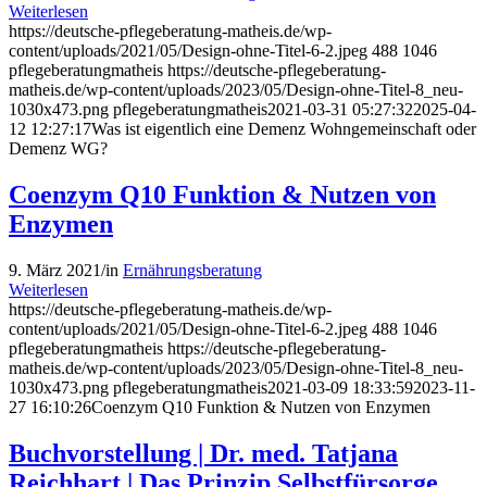
Weiterlesen
https://deutsche-pflegeberatung-matheis.de/wp-
content/uploads/2021/05/Design-ohne-Titel-6-2.jpeg
488
1046
pflegeberatungmatheis
https://deutsche-pflegeberatung-
matheis.de/wp-content/uploads/2023/05/Design-ohne-Titel-8_neu-
1030x473.png
pflegeberatungmatheis
2021-03-31 05:27:32
2025-04-
12 12:27:17
Was ist eigentlich eine Demenz Wohngemeinschaft oder
Demenz WG?
Coenzym Q10 Funktion & Nutzen von
Enzymen
9. März 2021
/
in
Ernährungsberatung
Weiterlesen
https://deutsche-pflegeberatung-matheis.de/wp-
content/uploads/2021/05/Design-ohne-Titel-6-2.jpeg
488
1046
pflegeberatungmatheis
https://deutsche-pflegeberatung-
matheis.de/wp-content/uploads/2023/05/Design-ohne-Titel-8_neu-
1030x473.png
pflegeberatungmatheis
2021-03-09 18:33:59
2023-11-
27 16:10:26
Coenzym Q10 Funktion & Nutzen von Enzymen
Buchvorstellung | Dr. med. Tatjana
Reichhart | Das Prinzip Selbstfürsorge