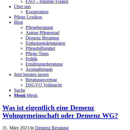
FAQ – Häufige Fragen
Über uns
Kooperation
Pflege Lexikon
Blog
Pflegeberatung
Antrag Pflegegrad
Demenz Beratung
Entlastungsleistungen
Pflegehilfsmittel
Pflege-Tipps
Politik
Ernährungsberatung
Aromatherapie
Jetzt beraten lassen
Beratungsvertrag
DSGVO Vollmacht
Suche
Menü
Menü
Was ist eigentlich eine Demenz
Wohngemeinschaft oder Demenz WG?
31. März 2021
/
in
Demenz Beratung