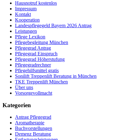
Hausnotruf kostenlos
Impressum
Kontakt
Kooperation
Landespflegegeld Bayern 2026 Antrag
Leistungen
Pflege Lexikon
Pflegebegleitung München
Pflegegrad Antrag
Pflegegrad Einspruch
Pflegegrad Höherstufung
Pflegegradrechner
Pflegehilfsmittel gratis
Sonilift Treppenlift Beratung in München
TKE Treppenlift München
Über uns
Vorsorgevollmacht
Kategorien
Antrag Pflegegrad
Aromatherapie
Buchvorstellungen
Demenz Beratung
Entlastungsleistungen