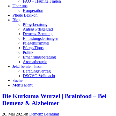
FAQ – Häufige Fragen
Über uns
Kooperation
Pflege Lexikon
Blog
Pflegeberatung
Antrag Pflegegrad
Demenz Beratung
Entlastungsleistungen
Pflegehilfsmittel
Pflege-Tipps
Politik
Ernährungsberatung
Aromatherapie
Jetzt beraten lassen
Beratungsvertrag
DSGVO Vollmacht
Suche
Menü
Menü
Die Kurkuma Wurzel | Brainfood – Bei
Demenz & Alzheimer
26. Mai 2021
/
in
Demenz Beratung