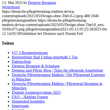
13. Mai 2021
/
in
Demenz Beratung
Weiterlesen
https://deutsche-pflegeberatung-matheis.de/wp-
content/uploads/2021/05/Design-ohne-Titel-6-2.jpeg
488
1046
pflegeberatungmatheis
https://deutsche-pflegeberatung-
matheis.de/wp-content/uploads/2023/05/Design-ohne-Titel-8_neu-
1030x473.png
pflegeberatungmatheis
2021-05-13 05:25:58
2025-04-
12 14:05:58
Validation bei Demenz nach Naomi Feil
Seiten
§37,3 Beratungseinsatz
Barrierefreier Bad Umbau innerhalb 1 Tag
Datenschutz
Demenz Beratung & Schulung
Demenz und Pflege Blog | Tipps für pflegende Angehörige
Deutsche Pflegeberatung Matheis | Die Pflegegrad Experten
in München
Deutsche Pflegeberatung Matheis | Pflegegrad Beratung in
München
Digitale Assistenzsysteme 2025
FAQ – Häufige Fragen
Hausnotruf kostenlos
Impressum