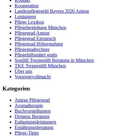
Kontakt
Kooperation
Landespflegegeld Bayern 2026 Antrag
Leistungen
Pflege Lexikon
Pflegebegleitung München
Pflegegrad Antrag
Pflegegrad Einspruch
Pflegegrad Höherstufung
Pflegegradrechner
Pflegehilfsmittel gratis
Sonilift Treppenlift Beratung in München
TKE Treppenlift München
Über uns
Vorsorgevollmacht
Kategorien
Antrag Pflegegrad
Aromatherapie
Buchvorstellungen
Demenz Beratung
Entlastungsleistungen
Ernährungsberatung
Pflege-Tipps