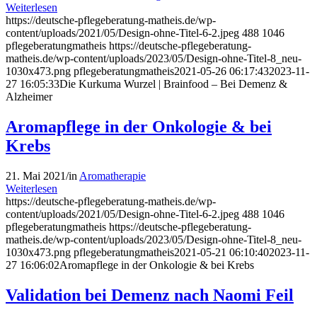
Weiterlesen
https://deutsche-pflegeberatung-matheis.de/wp-
content/uploads/2021/05/Design-ohne-Titel-6-2.jpeg
488
1046
pflegeberatungmatheis
https://deutsche-pflegeberatung-
matheis.de/wp-content/uploads/2023/05/Design-ohne-Titel-8_neu-
1030x473.png
pflegeberatungmatheis
2021-05-26 06:17:43
2023-11-
27 16:05:33
Die Kurkuma Wurzel | Brainfood – Bei Demenz &
Alzheimer
Aromapflege in der Onkologie & bei
Krebs
21. Mai 2021
/
in
Aromatherapie
Weiterlesen
https://deutsche-pflegeberatung-matheis.de/wp-
content/uploads/2021/05/Design-ohne-Titel-6-2.jpeg
488
1046
pflegeberatungmatheis
https://deutsche-pflegeberatung-
matheis.de/wp-content/uploads/2023/05/Design-ohne-Titel-8_neu-
1030x473.png
pflegeberatungmatheis
2021-05-21 06:10:40
2023-11-
27 16:06:02
Aromapflege in der Onkologie & bei Krebs
Validation bei Demenz nach Naomi Feil