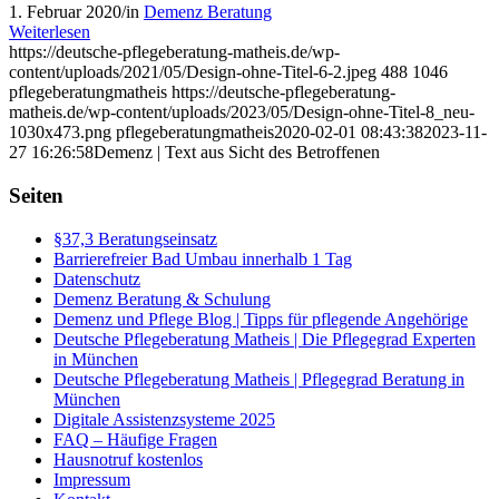
1. Februar 2020
/
in
Demenz Beratung
Weiterlesen
https://deutsche-pflegeberatung-matheis.de/wp-
content/uploads/2021/05/Design-ohne-Titel-6-2.jpeg
488
1046
pflegeberatungmatheis
https://deutsche-pflegeberatung-
matheis.de/wp-content/uploads/2023/05/Design-ohne-Titel-8_neu-
1030x473.png
pflegeberatungmatheis
2020-02-01 08:43:38
2023-11-
27 16:26:58
Demenz | Text aus Sicht des Betroffenen
Seiten
§37,3 Beratungseinsatz
Barrierefreier Bad Umbau innerhalb 1 Tag
Datenschutz
Demenz Beratung & Schulung
Demenz und Pflege Blog | Tipps für pflegende Angehörige
Deutsche Pflegeberatung Matheis | Die Pflegegrad Experten
in München
Deutsche Pflegeberatung Matheis | Pflegegrad Beratung in
München
Digitale Assistenzsysteme 2025
FAQ – Häufige Fragen
Hausnotruf kostenlos
Impressum