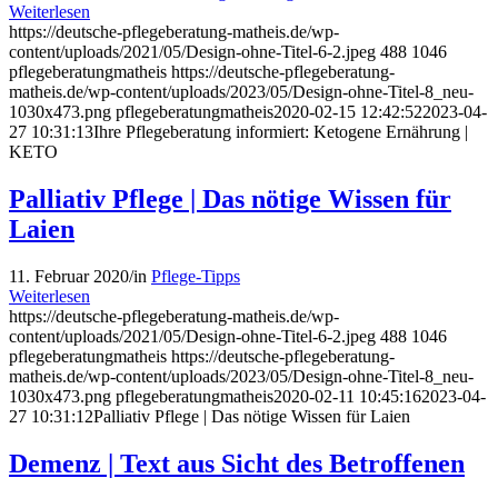
Weiterlesen
https://deutsche-pflegeberatung-matheis.de/wp-
content/uploads/2021/05/Design-ohne-Titel-6-2.jpeg
488
1046
pflegeberatungmatheis
https://deutsche-pflegeberatung-
matheis.de/wp-content/uploads/2023/05/Design-ohne-Titel-8_neu-
1030x473.png
pflegeberatungmatheis
2020-02-15 12:42:52
2023-04-
27 10:31:13
Ihre Pflegeberatung informiert: Ketogene Ernährung |
KETO
Palliativ Pflege | Das nötige Wissen für
Laien
11. Februar 2020
/
in
Pflege-Tipps
Weiterlesen
https://deutsche-pflegeberatung-matheis.de/wp-
content/uploads/2021/05/Design-ohne-Titel-6-2.jpeg
488
1046
pflegeberatungmatheis
https://deutsche-pflegeberatung-
matheis.de/wp-content/uploads/2023/05/Design-ohne-Titel-8_neu-
1030x473.png
pflegeberatungmatheis
2020-02-11 10:45:16
2023-04-
27 10:31:12
Palliativ Pflege | Das nötige Wissen für Laien
Demenz | Text aus Sicht des Betroffenen