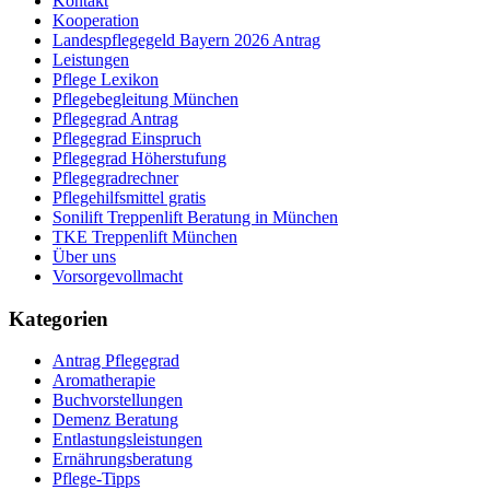
Kontakt
Kooperation
Landespflegegeld Bayern 2026 Antrag
Leistungen
Pflege Lexikon
Pflegebegleitung München
Pflegegrad Antrag
Pflegegrad Einspruch
Pflegegrad Höherstufung
Pflegegradrechner
Pflegehilfsmittel gratis
Sonilift Treppenlift Beratung in München
TKE Treppenlift München
Über uns
Vorsorgevollmacht
Kategorien
Antrag Pflegegrad
Aromatherapie
Buchvorstellungen
Demenz Beratung
Entlastungsleistungen
Ernährungsberatung
Pflege-Tipps