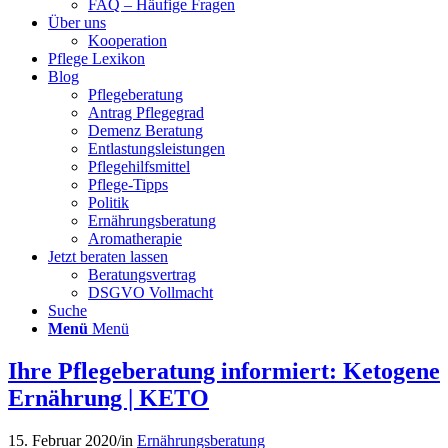
FAQ – Häufige Fragen
Über uns
Kooperation
Pflege Lexikon
Blog
Pflegeberatung
Antrag Pflegegrad
Demenz Beratung
Entlastungsleistungen
Pflegehilfsmittel
Pflege-Tipps
Politik
Ernährungsberatung
Aromatherapie
Jetzt beraten lassen
Beratungsvertrag
DSGVO Vollmacht
Suche
Menü
Menü
Ihre Pflegeberatung informiert: Ketogene
Ernährung | KETO
15. Februar 2020
/
in
Ernährungsberatung