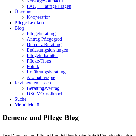
Vorsorgevollmacht
FAQ – Häufige Fragen
Über uns
Kooperation
Pflege Lexikon
Blog
Pflegeberatung
Antrag Pflegegrad
Demenz Beratung
Entlastungsleistungen
Pflegehilfsmittel
Pflege-Tipps
Politik
Ernährungsberatung
Aromatherapie
Jetzt beraten lassen
Beratungsvertrag
DSGVO Vollmacht
Suche
Menü
Menü
Demenz und Pflege Blog
Der Demenz und Pflege Blog ist Ihre kostenfreie Möglichkeit sich zu