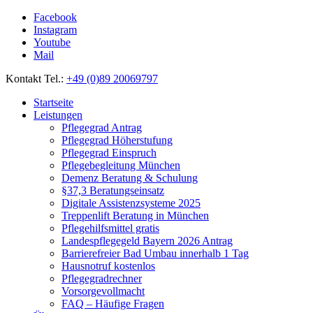
Facebook
Instagram
Youtube
Mail
Kontakt Tel.:
+49 (0)89 20069797
Startseite
Leistungen
Pflegegrad Antrag
Pflegegrad Höherstufung
Pflegegrad Einspruch
Pflegebegleitung München
Demenz Beratung & Schulung
§37,3 Beratungseinsatz
Digitale Assistenzsysteme 2025
Treppenlift Beratung in München
Pflegehilfsmittel gratis
Landespflegegeld Bayern 2026 Antrag
Barrierefreier Bad Umbau innerhalb 1 Tag
Hausnotruf kostenlos
Pflegegradrechner
Vorsorgevollmacht
FAQ – Häufige Fragen