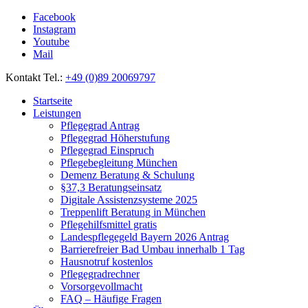
Facebook
Instagram
Youtube
Mail
Kontakt Tel.:
+49 (0)89 20069797
Startseite
Leistungen
Pflegegrad Antrag
Pflegegrad Höherstufung
Pflegegrad Einspruch
Pflegebegleitung München
Demenz Beratung & Schulung
§37,3 Beratungseinsatz
Digitale Assistenzsysteme 2025
Treppenlift Beratung in München
Pflegehilfsmittel gratis
Landespflegegeld Bayern 2026 Antrag
Barrierefreier Bad Umbau innerhalb 1 Tag
Hausnotruf kostenlos
Pflegegradrechner
Vorsorgevollmacht
FAQ – Häufige Fragen