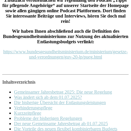
Zusätzlich veröffentlichen wir regelmäßig den Podcast „Tipps
für pflegende Angehörige“ auf unserer Startseite der Homepage
sowie allen gängigen online Podcast Plattformen. Dort finden
Sie interessante Beiträge und Interviews, hören Sie doch mal
rein!
Wir haben Ihnen abschließend auch die Definition des
Bundesgesundheitsministeriums zur Nutzung des aktualisierten
Entlastungsbudgets verlinkt:
https://www.bundesgesundheitsministerium.de/ministerium/gesetze-
und-verordnungen/guv-20-lp/pueg.html
Inhaltsverzeichnis
Gemeinsamer Jahresbetrag 2025: Die neue Regelung
Was ändert sich ab dem 01.07.2025?
Die bisherige Übersicht der Entlastungsleistungen
Verhinderungspflege
Kurzzeitpflege
Probleme der bisherigen Regelungen
Der neue Gemeinsame Jahresbetrag ab 01.07.2025
Die Vorteile des neuen flexibel kombinierbaren Budgets