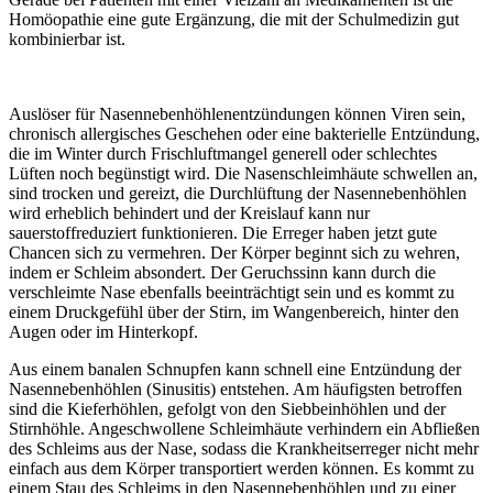
Homöopathie eine gute Ergänzung, die mit der Schulmedizin gut
kombinierbar ist.
Auslöser für Nasennebenhöhlenentzündungen können Viren sein,
chronisch allergisches Geschehen oder eine bakterielle Entzündung,
die im Winter durch Frischluftmangel generell oder schlechtes
Lüften noch begünstigt wird. Die Nasenschleimhäute schwellen an,
sind trocken und gereizt, die Durchlüftung der Nasennebenhöhlen
wird erheblich behindert und der Kreislauf kann nur
sauerstoffreduziert funktionieren. Die Erreger haben jetzt gute
Chancen sich zu vermehren. Der Körper beginnt sich zu wehren,
indem er Schleim absondert. Der Geruchssinn kann durch die
verschleimte Nase ebenfalls beeinträchtigt sein und es kommt zu
einem Druckgefühl über der Stirn, im Wangenbereich, hinter den
Augen oder im Hinterkopf.
Aus einem banalen Schnupfen kann schnell eine Entzündung der
Nasennebenhöhlen (Sinusitis) entstehen. Am häufigsten betroffen
sind die Kieferhöhlen, gefolgt von den Siebbeinhöhlen und der
Stirnhöhle. Angeschwollene Schleimhäute verhindern ein Abfließen
des Schleims aus der Nase, sodass die Krankheitserreger nicht mehr
einfach aus dem Körper transportiert werden können. Es kommt zu
einem Stau des Schleims in den Nasennebenhöhlen und zu einer