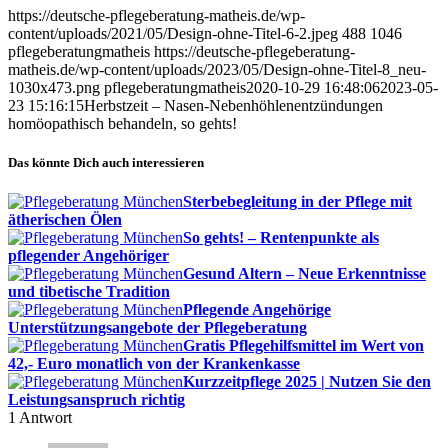
https://deutsche-pflegeberatung-matheis.de/wp-
content/uploads/2021/05/Design-ohne-Titel-6-2.jpeg
488
1046
pflegeberatungmatheis
https://deutsche-pflegeberatung-
matheis.de/wp-content/uploads/2023/05/Design-ohne-Titel-8_neu-
1030x473.png
pflegeberatungmatheis
2020-10-29 16:48:06
2023-05-
23 15:16:15
Herbstzeit – Nasen-Nebenhöhlenentzündungen
homöopathisch behandeln, so gehts!
Das könnte Dich auch interessieren
Sterbebegleitung in der Pflege mit
ätherischen Ölen
So gehts! – Rentenpunkte als
pflegender Angehöriger
Gesund Altern – Neue Erkenntnisse
und tibetische Tradition
Pflegende Angehörige
Unterstützungsangebote der Pflegeberatung
Gratis Pflegehilfsmittel im Wert von
42,- Euro monatlich von der Krankenkasse
Kurzzeitpflege 2025 | Nutzen Sie den
Leistungsanspruch richtig
1
Antwort