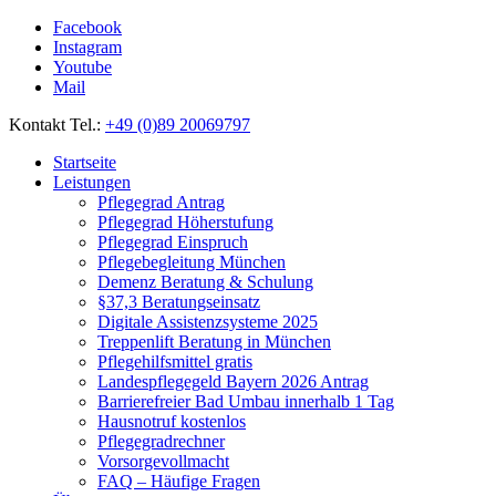
Facebook
Instagram
Youtube
Mail
Kontakt Tel.:
+49 (0)89 20069797
Startseite
Leistungen
Pflegegrad Antrag
Pflegegrad Höherstufung
Pflegegrad Einspruch
Pflegebegleitung München
Demenz Beratung & Schulung
§37,3 Beratungseinsatz
Digitale Assistenzsysteme 2025
Treppenlift Beratung in München
Pflegehilfsmittel gratis
Landespflegegeld Bayern 2026 Antrag
Barrierefreier Bad Umbau innerhalb 1 Tag
Hausnotruf kostenlos
Pflegegradrechner
Vorsorgevollmacht
FAQ – Häufige Fragen