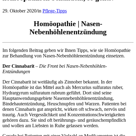
29. Oktober 2020
/
in
Pflege-Tipps
Homöopathie | Nasen-
Nebenhöhlenentzündung
Im folgenden Beitrag geben wir Ihnen Tipps, wie sie Homöopathie
zur Behandlung von Nasen-Nebenhöhlenentzündung einsetzen.
Der Cinnabarit
–
Die Front bei Nasen-Nebenhöhlen-
Entzündungen
Der Cinnabarit ist weitläufig als Zinnober bekannt. In der
Homöopathie ist das Mittel auch als Mercurius sulfuratus ruber,
Hydrargyrum sulfuratum rubrum geführt. Dort sind seine
Hauptanwendungsgebiete Nasennebenhöhlenentzündung,
Bindehautentzündung, Heuschnupfen und Warzen. Patienten bei
denen Cinnabaris gut anspricht, wirken oft schwach, nervös und
traurig. Auch Vergesslichkeit und Konzentrationschwierigkeiten
gehören dazu. Sie sind oft berührungs- und geräuschempfindlich
und wollen am Liebsten in Ruhe gelassen werden.
Gerade bei Patienten mit einer Vielzahl an Medikamenten ist die