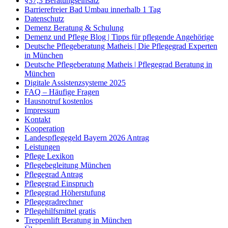
§37,3 Beratungseinsatz
Barrierefreier Bad Umbau innerhalb 1 Tag
Datenschutz
Demenz Beratung & Schulung
Demenz und Pflege Blog | Tipps für pflegende Angehörige
Deutsche Pflegeberatung Matheis | Die Pflegegrad Experten
in München
Deutsche Pflegeberatung Matheis | Pflegegrad Beratung in
München
Digitale Assistenzsysteme 2025
FAQ – Häufige Fragen
Hausnotruf kostenlos
Impressum
Kontakt
Kooperation
Landespflegegeld Bayern 2026 Antrag
Leistungen
Pflege Lexikon
Pflegebegleitung München
Pflegegrad Antrag
Pflegegrad Einspruch
Pflegegrad Höherstufung
Pflegegradrechner
Pflegehilfsmittel gratis
Treppenlift Beratung in München