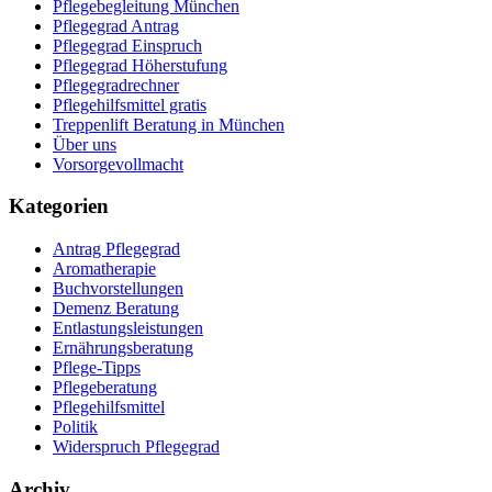
Pflegebegleitung München
Pflegegrad Antrag
Pflegegrad Einspruch
Pflegegrad Höherstufung
Pflegegradrechner
Pflegehilfsmittel gratis
Treppenlift Beratung in München
Über uns
Vorsorgevollmacht
Kategorien
Antrag Pflegegrad
Aromatherapie
Buchvorstellungen
Demenz Beratung
Entlastungsleistungen
Ernährungsberatung
Pflege-Tipps
Pflegeberatung
Pflegehilfsmittel
Politik
Widerspruch Pflegegrad
Archiv