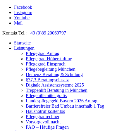
Facebook
Instagram
Youtube
Mail
Kontakt Tel.:
+49 (0)89 20069797
Startseite
Leistungen
Pflegegrad Antrag
Pflegegrad Höherstufung
Pflegegrad Einspruch
Pflegebegleitung München
Demenz Beratung & Schulung
§37,3 Beratungseinsatz
Digitale Assistenzsysteme 2025
Treppenlift Beratung in München
Pflegehilfsmittel gratis
Landespflegegeld Bayern 2026 Antrag
Barrierefreier Bad Umbau innerhalb 1 Tag
Hausnotruf kostenlos
Pflegegradrechner
Vorsorgevollmacht
FAQ – Häufige Fragen