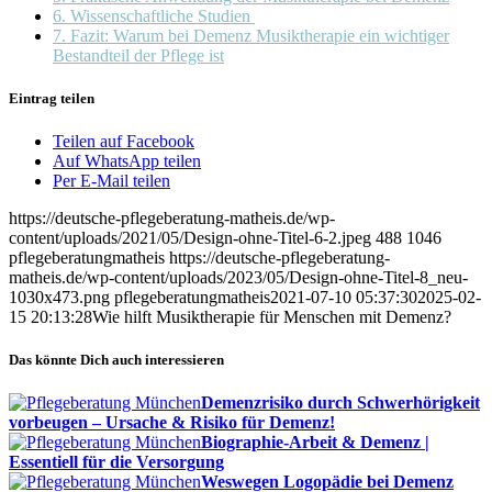
6. Wissenschaftliche Studien
7. Fazit: Warum bei Demenz Musiktherapie ein wichtiger
Bestandteil der Pflege ist
Eintrag teilen
Teilen auf Facebook
Auf WhatsApp teilen
Per E-Mail teilen
https://deutsche-pflegeberatung-matheis.de/wp-
content/uploads/2021/05/Design-ohne-Titel-6-2.jpeg
488
1046
pflegeberatungmatheis
https://deutsche-pflegeberatung-
matheis.de/wp-content/uploads/2023/05/Design-ohne-Titel-8_neu-
1030x473.png
pflegeberatungmatheis
2021-07-10 05:37:30
2025-02-
15 20:13:28
Wie hilft Musiktherapie für Menschen mit Demenz?
Das könnte Dich auch interessieren
Demenzrisiko durch Schwerhörigkeit
vorbeugen – Ursache & Risiko für Demenz!
Biographie-Arbeit & Demenz |
Essentiell für die Versorgung
Weswegen Logopädie bei Demenz