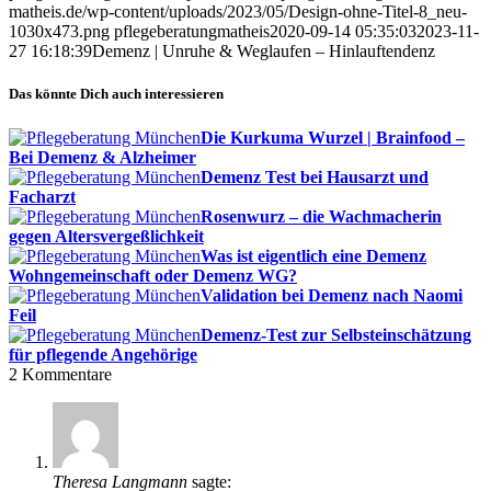
matheis.de/wp-content/uploads/2023/05/Design-ohne-Titel-8_neu-
1030x473.png
pflegeberatungmatheis
2020-09-14 05:35:03
2023-11-
27 16:18:39
Demenz | Unruhe & Weglaufen – Hinlauftendenz
Das könnte Dich auch interessieren
Die Kurkuma Wurzel | Brainfood –
Bei Demenz & Alzheimer
Demenz Test bei Hausarzt und
Facharzt
Rosenwurz – die Wachmacherin
gegen Altersvergeßlichkeit
Was ist eigentlich eine Demenz
Wohngemeinschaft oder Demenz WG?
Validation bei Demenz nach Naomi
Feil
Demenz-Test zur Selbsteinschätzung
für pflegende Angehörige
2
Kommentare
Theresa Langmann
sagte: