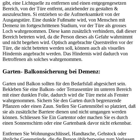
gibt, eine Lichtquelle zu entfernen und einen entgegengesetzen
Bereich, von der Türe entfernt, anziehender zu gestalten &
auszuleuchten. Si entziehen so die Aufmerksamkeit von der
Ausgangstüre. Eine dunkle Fußmatte wird, von Menschen mit
Demenz im fortgeschrittenen Stadium, vor der Türe als grosses
Loch wahrgenommen. Diese kann zusätzlich verhindern, daß dieser
Bereich betreten wird, da die Person dieses als Gefahr wahrnimmt
und nicht begehen wird. Optisch angebrachte Querstreifen vor der
Türe, die nicht betreten werden soll, können auch als visuelles
Hindernis angebracht werden. Das Hindernis wird dadurch von
Betroffenen als solches wahrgenommen.
Garten- Balkonsicherung bei Demenz:
Garten und Balkon sollten für den Bedarfsfall abgesichert sein.
Bekleben Sie eine Balkon- oder Terrassentüre im unteren Bereich
mit einer dunklen Folie, dadurch wird die Türe meist als Fenster
wahrgenommen. Sichern Sie den Garten durch begrenzende
Pflanzen oder einen Zaun. Stellen Sie Gartenmöbel so platziert, daß
sie als zusätzliche Barriere dienen und nicht umgangen werden
können. Schliessen Sie Ein Gartentor oder machen Sie es durch
einen Sonnenschirm oder eine Gartenbank davor nicht erkennbar.
Entfernen Sie Wohnungsschlüssel, Handtasche, Gehstock oder
ähnliche Gegenstände, die die Person üblicherweise zum Verlassen