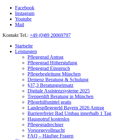
Facebook
Instagram
Youtube
Mail
Kontakt Tel.:
+49 (0)89 20069797
Startseite
Leistungen
Pflegegrad Antrag
Pflegegrad Höherstufung
Pflegegrad Einspruch
Pflegebegleitung München
Demenz Beratung & Schulung
§37,3 Beratungseinsatz
Digitale Assistenzsysteme 2025
Treppenlift Beratung in München
Pflegehilfsmittel gratis
Landespflegegeld Bayern 2026 Antrag
Barrierefreier Bad Umbau innerhalb 1 Tag
Hausnotruf kostenlos
Pflegegradrechner
Vorsorgevollmacht
FAQ – Häufige Fragen