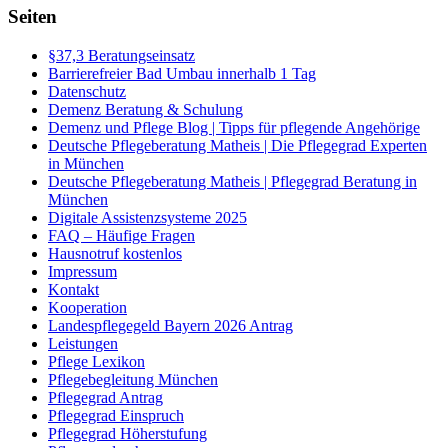
Seiten
§37,3 Beratungseinsatz
Barrierefreier Bad Umbau innerhalb 1 Tag
Datenschutz
Demenz Beratung & Schulung
Demenz und Pflege Blog | Tipps für pflegende Angehörige
Deutsche Pflegeberatung Matheis | Die Pflegegrad Experten
in München
Deutsche Pflegeberatung Matheis | Pflegegrad Beratung in
München
Digitale Assistenzsysteme 2025
FAQ – Häufige Fragen
Hausnotruf kostenlos
Impressum
Kontakt
Kooperation
Landespflegegeld Bayern 2026 Antrag
Leistungen
Pflege Lexikon
Pflegebegleitung München
Pflegegrad Antrag
Pflegegrad Einspruch
Pflegegrad Höherstufung