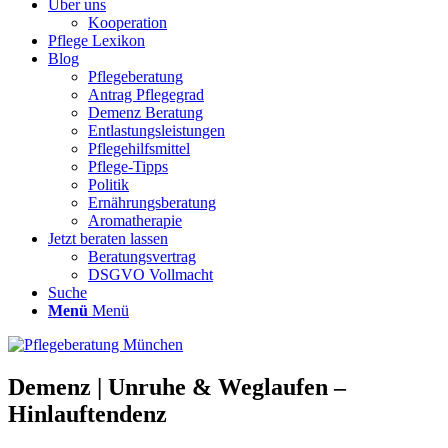
Über uns
Kooperation
Pflege Lexikon
Blog
Pflegeberatung
Antrag Pflegegrad
Demenz Beratung
Entlastungsleistungen
Pflegehilfsmittel
Pflege-Tipps
Politik
Ernährungsberatung
Aromatherapie
Jetzt beraten lassen
Beratungsvertrag
DSGVO Vollmacht
Suche
Menü
Menü
Demenz | Unruhe & Weglaufen –
Hinlauftendenz