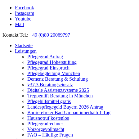
Facebook
Instagram
Youtube
Mail
Kontakt Tel.:
+49 (0)89 20069797
Startseite
Leistungen
Pflegegrad Antrag
Pflegegrad Höherstufung
Pflegegrad Einspruch
Pflegebegleitung München
Demenz Beratung & Schulung
§37,3 Beratungseinsatz
Digitale Assistenzsysteme 2025
Treppenlift Beratung in München
Pflegehilfsmittel gratis
Landespflegegeld Bayern 2026 Antrag
Barrierefreier Bad Umbau innerhalb 1 Tag
Hausnotruf kostenlos
Pflegegradrechner
Vorsorgevollmacht
FAQ – Häufige Fragen