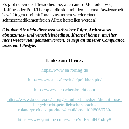
Es gibt neben der Physiotherapie, auch andre Methoden wie,
Rolfing oder Pohl-Therapie, die sich mit dem Thema Faszienarbeit
beschäftigen und mit Ihnen zusammen wieder einen
schmerzmedikamentfreien Alltag herstellen werden!
Glauben Sie nicht diese weit verbreitete Lüge, Arthrose sei
abnutzungs- und verschleissbedingt, Knorpel könne, im Alter
nicht wieder neu gebildet werden, es liegt an unserer Compliance,
unserem Lifestyle.
Links zum Thema:
https://www.ea-rolfing.de
https://www.anja-fersch.de/pohltherapie/
https://www.liebscher-bracht.com
https://www.buecher.de/shop/gesundheit–medizin/die-arthrose-
luege/bracht-petraliebscher-bracht-
roland/products_products/detail/prod_id/48069730/
https://www.youtube.com/watch?v=RvmlH7p4dy8