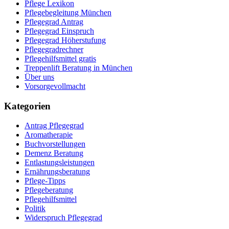
Pflege Lexikon
Pflegebegleitung München
Pflegegrad Antrag
Pflegegrad Einspruch
Pflegegrad Höherstufung
Pflegegradrechner
Pflegehilfsmittel gratis
Treppenlift Beratung in München
Über uns
Vorsorgevollmacht
Kategorien
Antrag Pflegegrad
Aromatherapie
Buchvorstellungen
Demenz Beratung
Entlastungsleistungen
Ernährungsberatung
Pflege-Tipps
Pflegeberatung
Pflegehilfsmittel
Politik
Widerspruch Pflegegrad