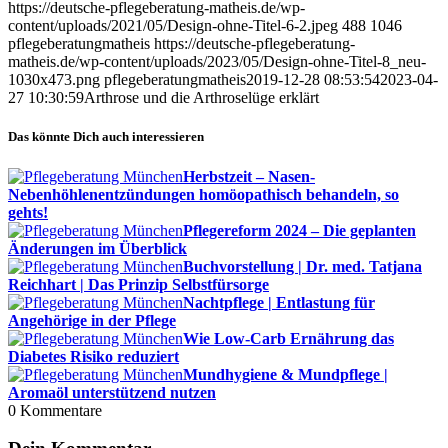
https://deutsche-pflegeberatung-matheis.de/wp-
content/uploads/2021/05/Design-ohne-Titel-6-2.jpeg
488
1046
pflegeberatungmatheis
https://deutsche-pflegeberatung-
matheis.de/wp-content/uploads/2023/05/Design-ohne-Titel-8_neu-
1030x473.png
pflegeberatungmatheis
2019-12-28 08:53:54
2023-04-
27 10:30:59
Arthrose und die Arthroselüge erklärt
Das könnte Dich auch interessieren
Herbstzeit – Nasen-
Nebenhöhlenentzündungen homöopathisch behandeln, so
gehts!
Pflegereform 2024 – Die geplanten
Änderungen im Überblick
Buchvorstellung | Dr. med. Tatjana
Reichhart | Das Prinzip Selbstfürsorge
Nachtpflege | Entlastung für
Angehörige in der Pflege
Wie Low-Carb Ernährung das
Diabetes Risiko reduziert
Mundhygiene & Mundpflege |
Aromaöl unterstützend nutzen
0
Kommentare