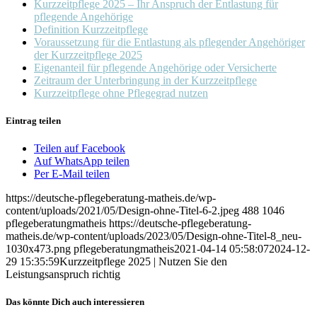
Kurzzeitpflege 2025 – Ihr Anspruch der Entlastung für
pflegende Angehörige
Definition Kurzzeitpflege
Voraussetzung für die Entlastung als pflegender Angehöriger
der Kurzzeitpflege 2025
Eigenanteil für pflegende Angehörige oder Versicherte
Zeitraum der Unterbringung in der Kurzzeitpflege
Kurzzeitpflege ohne Pflegegrad nutzen
Eintrag teilen
Teilen auf Facebook
Auf WhatsApp teilen
Per E-Mail teilen
https://deutsche-pflegeberatung-matheis.de/wp-
content/uploads/2021/05/Design-ohne-Titel-6-2.jpeg
488
1046
pflegeberatungmatheis
https://deutsche-pflegeberatung-
matheis.de/wp-content/uploads/2023/05/Design-ohne-Titel-8_neu-
1030x473.png
pflegeberatungmatheis
2021-04-14 05:58:07
2024-12-
29 15:35:59
Kurzzeitpflege 2025 | Nutzen Sie den
Leistungsanspruch richtig
Das könnte Dich auch interessieren