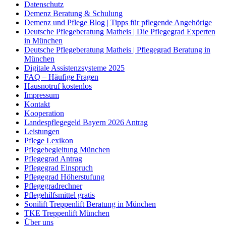
Datenschutz
Demenz Beratung & Schulung
Demenz und Pflege Blog | Tipps für pflegende Angehörige
Deutsche Pflegeberatung Matheis | Die Pflegegrad Experten
in München
Deutsche Pflegeberatung Matheis | Pflegegrad Beratung in
München
Digitale Assistenzsysteme 2025
FAQ – Häufige Fragen
Hausnotruf kostenlos
Impressum
Kontakt
Kooperation
Landespflegegeld Bayern 2026 Antrag
Leistungen
Pflege Lexikon
Pflegebegleitung München
Pflegegrad Antrag
Pflegegrad Einspruch
Pflegegrad Höherstufung
Pflegegradrechner
Pflegehilfsmittel gratis
Sonilift Treppenlift Beratung in München
TKE Treppenlift München
Über uns