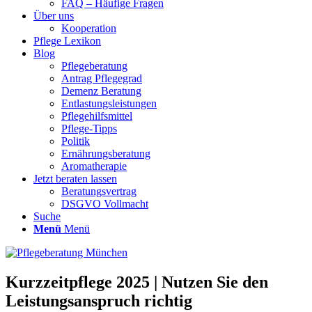
FAQ – Häufige Fragen
Über uns
Kooperation
Pflege Lexikon
Blog
Pflegeberatung
Antrag Pflegegrad
Demenz Beratung
Entlastungsleistungen
Pflegehilfsmittel
Pflege-Tipps
Politik
Ernährungsberatung
Aromatherapie
Jetzt beraten lassen
Beratungsvertrag
DSGVO Vollmacht
Suche
Menü
Menü
Kurzzeitpflege 2025 | Nutzen Sie den
Leistungsanspruch richtig