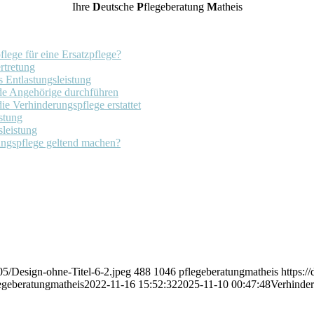
Ihre
D
eutsche
P
flegeberatung
M
atheis
lege für eine Ersatzpflege?
rtretung
 Entlastungsleistung
nde Angehörige durchführen
ie Verhinderungspflege erstattet
stung
leistung
rungspflege geltend machen?
05/Design-ohne-Titel-6-2.jpeg
488
1046
pflegeberatungmatheis
https:/
egeberatungmatheis
2022-11-16 15:52:32
2025-11-10 00:47:48
Verhinder