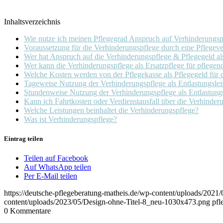
Inhaltsverzeichnis
Wie nutze ich meinen Pflegegrad Anspruch auf Verhinderungspf
Voraussetzung für die Verhinderungspflege durch eine Pflegeve
Wer hat Anspruch auf die Verhinderungspflege & Pflegegeld als
Wer kann die Verhinderungspflege als Ersatzpflege für pflege
Welche Kosten werden von der Pflegekasse als Pflegegeld für d
Tageweise Nutzung der Verhinderungspflege als Entlastungslei
Stundenweise Nutzung der Verhinderungspflege als Entlastungs
Kann ich Fahrtkosten oder Verdienstausfall über die Verhinde
Welche Leistungen beinhaltet die Verhinderungspflege?
Was ist Verhinderungspflege?
Eintrag teilen
Teilen auf Facebook
Auf WhatsApp teilen
Per E-Mail teilen
https://deutsche-pflegeberatung-matheis.de/wp-content/uploads/2021/
content/uploads/2023/05/Design-ohne-Titel-8_neu-1030x473.png
pfl
0
Kommentare