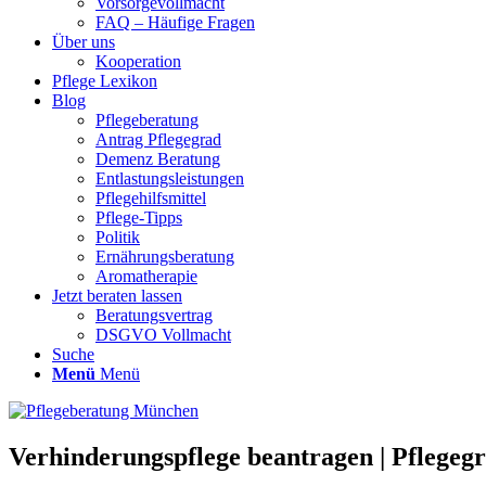
Vorsorgevollmacht
FAQ – Häufige Fragen
Über uns
Kooperation
Pflege Lexikon
Blog
Pflegeberatung
Antrag Pflegegrad
Demenz Beratung
Entlastungsleistungen
Pflegehilfsmittel
Pflege-Tipps
Politik
Ernährungsberatung
Aromatherapie
Jetzt beraten lassen
Beratungsvertrag
DSGVO Vollmacht
Suche
Menü
Menü
Verhinderungspflege beantragen | Pflege