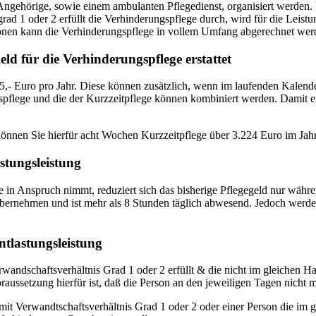
ngehörige, sowie einem ambulanten Pflegedienst, organisiert werden.
rad 1 oder 2 erfüllt die Verhinderungspflege durch, wird für die Leist
onen kann die Verhinderungspflege in vollem Umfang abgerechnet wer
ld für die Verhinderungspflege erstattet
5,- Euro pro Jahr. Diese können zusätzlich, wenn im laufenden Kalen
spflege und die der Kurzzeitpflege können kombiniert werden. Damit er
können Sie hierfür acht Wochen Kurzzeitpflege über 3.224 Euro im Jah
stungsleistung
in Anspruch nimmt, reduziert sich das bisherige Pflegegeld nur währen
bernehmen und ist mehr als 8 Stunden täglich abwesend. Jedoch werden 
tlastungsleistung
wandschaftsverhältnis Grad 1 oder 2 erfüllt & die nicht im gleichen Ha
aussetzung hierfür ist, daß die Person an den jeweiligen Tagen nicht 
t Verwandtschaftsverhältnis Grad 1 oder 2 oder einer Person die im g