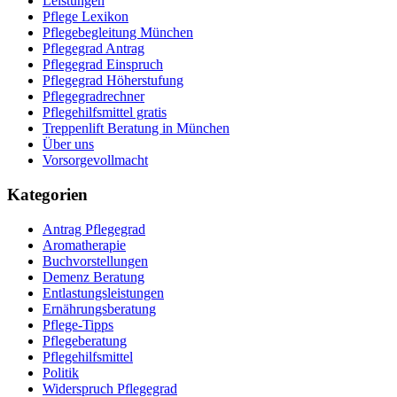
Leistungen
Pflege Lexikon
Pflegebegleitung München
Pflegegrad Antrag
Pflegegrad Einspruch
Pflegegrad Höherstufung
Pflegegradrechner
Pflegehilfsmittel gratis
Treppenlift Beratung in München
Über uns
Vorsorgevollmacht
Kategorien
Antrag Pflegegrad
Aromatherapie
Buchvorstellungen
Demenz Beratung
Entlastungsleistungen
Ernährungsberatung
Pflege-Tipps
Pflegeberatung
Pflegehilfsmittel
Politik
Widerspruch Pflegegrad