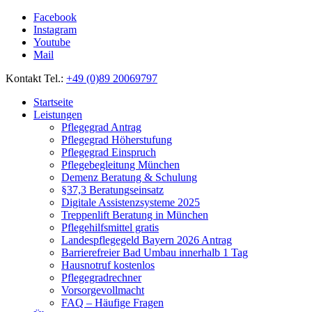
Facebook
Instagram
Youtube
Mail
Kontakt Tel.:
+49 (0)89 20069797
Startseite
Leistungen
Pflegegrad Antrag
Pflegegrad Höherstufung
Pflegegrad Einspruch
Pflegebegleitung München
Demenz Beratung & Schulung
§37,3 Beratungseinsatz
Digitale Assistenzsysteme 2025
Treppenlift Beratung in München
Pflegehilfsmittel gratis
Landespflegegeld Bayern 2026 Antrag
Barrierefreier Bad Umbau innerhalb 1 Tag
Hausnotruf kostenlos
Pflegegradrechner
Vorsorgevollmacht
FAQ – Häufige Fragen