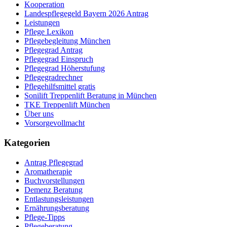
Kooperation
Landespflegegeld Bayern 2026 Antrag
Leistungen
Pflege Lexikon
Pflegebegleitung München
Pflegegrad Antrag
Pflegegrad Einspruch
Pflegegrad Höherstufung
Pflegegradrechner
Pflegehilfsmittel gratis
Sonilift Treppenlift Beratung in München
TKE Treppenlift München
Über uns
Vorsorgevollmacht
Kategorien
Antrag Pflegegrad
Aromatherapie
Buchvorstellungen
Demenz Beratung
Entlastungsleistungen
Ernährungsberatung
Pflege-Tipps
Pflegeberatung