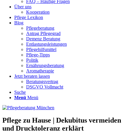
FAQ – Häufige Fragen
Über uns
Kooperation
Pflege Lexikon
Blog
Pflegeberatung
Antrag Pflegegrad
Demenz Beratung
Entlastungsleistungen
Pflegehilfsmittel
Pflege-Tipps
Politik
Ernährungsberatung
Aromatherapie
Jetzt beraten lassen
Beratungsvertrag
DSGVO Vollmacht
Suche
Menü
Menü
Pflege zu Hause | Dekubitus vermeiden
und Drucktoleranz erklärt