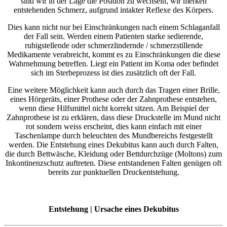
sind wir in der Lage die Position zu wechseln, wir merken
entstehenden Schmerz, aufgrund intakter Reflexe des Körpers.
Dies kann nicht nur bei Einschränkungen nach einem Schlaganfall
der Fall sein. Werden einem Patienten starke sedierende,
ruhigstellende oder schmerzlindernde / schmerzstillende
Medikamente verabreicht, kommt es zu Einschränkungen die diese
Wahrnehmung betreffen. Liegt ein Patient im Koma oder befindet
sich im Sterbeprozess ist dies zusätzlich oft der Fall.
Eine weitere Möglichkeit kann auch durch das Tragen einer Brille,
eines Hörgeräts, einer Prothese oder der Zahnprothese entstehen,
wenn diese Hilfsmittel nicht korrekt sitzen. Am Beispiel der
Zahnprothese ist zu erklären, dass diese Druckstelle im Mund nicht
rot sondern weiss erscheint, dies kann einfach mit einer
Taschenlampe durch beleuchten des Mundbereichs festgestellt
werden. Die Entstehung eines Dekubitus kann auch durch Falten,
die durch Bettwäsche, Kleidung oder Bettdurchzüge (Moltons) zum
Inkontinenzschutz auftreten. Diese entstandenen Falten genügen oft
bereits zur punktuellen Druckentstehung.
Entstehung | Ursache eines Dekubitus