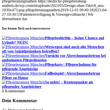
pflegeberatungmatheis
https://deutsche-pflegeberatung-
matheis.de/wp-content/uploads/2023/05/Design-ohne-Titel-8_neu-
1030x473.png
pflegeberatungmatheis
2019-12-01 09:40:18
2023-04-
27 10:30:53
Patientenverfügung & Vorsorgevollmacht | Wir
übernehmen das
Das könnte Dich auch interessieren
Pflegebedürftig – Keine Chance auf
Urlaub? NEIN!
Weswegen sind auch alte Menschen
oft von Suizidgedanken betroffen?
Vorsicht vor Abrechnungsbetrug bei
ambulanten Pflegediensten
Pflegekurs | Pflegeschulung für
pflegende Angehörige
Fallbeispiel | Abrechnungsbetrug
Pflege zu Hause
So gehts! – Rentenpunkte als
pflegender Angehöriger
0
Kommentare
Dein Kommentar