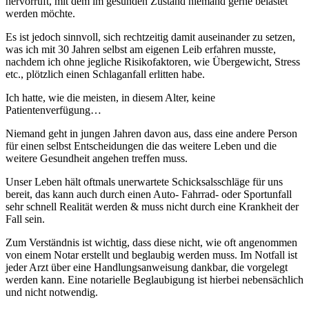
hervorruft, mit dem im gesunden Zustand niemand gerne belastet
werden möchte.
Es ist jedoch sinnvoll, sich rechtzeitig damit auseinander zu setzen,
was ich mit 30 Jahren selbst am eigenen Leib erfahren musste,
nachdem ich ohne jegliche Risikofaktoren, wie Übergewicht, Stress
etc., plötzlich einen Schlaganfall erlitten habe.
Ich hatte, wie die meisten, in diesem Alter, keine
Patientenverfügung…
Niemand geht in jungen Jahren davon aus, dass eine andere Person
für einen selbst Entscheidungen die das weitere Leben und die
weitere Gesundheit angehen treffen muss.
Unser Leben hält oftmals unerwartete Schicksalsschläge für uns
bereit, das kann auch durch einen Auto- Fahrrad- oder Sportunfall
sehr schnell Realität werden & muss nicht durch eine Krankheit der
Fall sein.
Zum Verständnis ist wichtig, dass diese nicht, wie oft angenommen
von einem Notar erstellt und beglaubig werden muss. Im Notfall ist
jeder Arzt über eine Handlungsanweisung dankbar, die vorgelegt
werden kann. Eine notarielle Beglaubigung ist hierbei nebensächlich
und nicht notwendig.