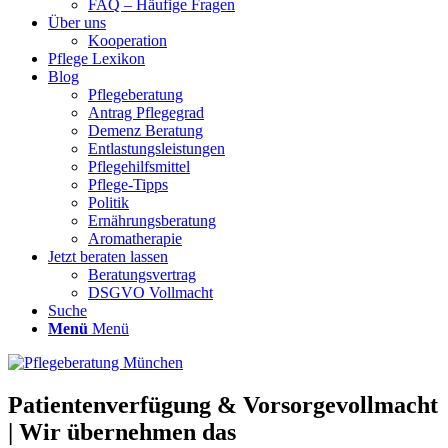
FAQ – Häufige Fragen
Über uns
Kooperation
Pflege Lexikon
Blog
Pflegeberatung
Antrag Pflegegrad
Demenz Beratung
Entlastungsleistungen
Pflegehilfsmittel
Pflege-Tipps
Politik
Ernährungsberatung
Aromatherapie
Jetzt beraten lassen
Beratungsvertrag
DSGVO Vollmacht
Suche
Menü
Menü
Patientenverfügung & Vorsorgevollmacht
| Wir übernehmen das