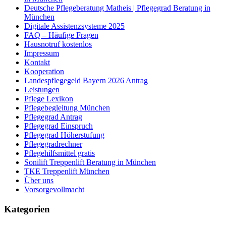
Deutsche Pflegeberatung Matheis | Pflegegrad Beratung in
München
Digitale Assistenzsysteme 2025
FAQ – Häufige Fragen
Hausnotruf kostenlos
Impressum
Kontakt
Kooperation
Landespflegegeld Bayern 2026 Antrag
Leistungen
Pflege Lexikon
Pflegebegleitung München
Pflegegrad Antrag
Pflegegrad Einspruch
Pflegegrad Höherstufung
Pflegegradrechner
Pflegehilfsmittel gratis
Sonilift Treppenlift Beratung in München
TKE Treppenlift München
Über uns
Vorsorgevollmacht
Kategorien