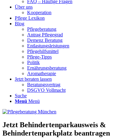
FAQ – Häufige Fragen
Über uns
Kooperation
Pflege Lexikon
Blog
Pflegeberatung
Antrag Pflegegrad
Demenz Beratung
Entlastungsleistungen
Pflegehilfsmittel
Pflege-Tipps
Politik
Ernährungsberatung
Aromatherapie
Jetzt beraten lassen
Beratungsvertrag
DSGVO Vollmacht
Suche
Menü
Menü
Jetzt Behindertenparkausweis &
Behindertenparkplatz beantragen