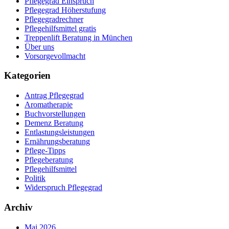
Pflegegrad Einspruch
Pflegegrad Höherstufung
Pflegegradrechner
Pflegehilfsmittel gratis
Treppenlift Beratung in München
Über uns
Vorsorgevollmacht
Kategorien
Antrag Pflegegrad
Aromatherapie
Buchvorstellungen
Demenz Beratung
Entlastungsleistungen
Ernährungsberatung
Pflege-Tipps
Pflegeberatung
Pflegehilfsmittel
Politik
Widerspruch Pflegegrad
Archiv
Mai 2026