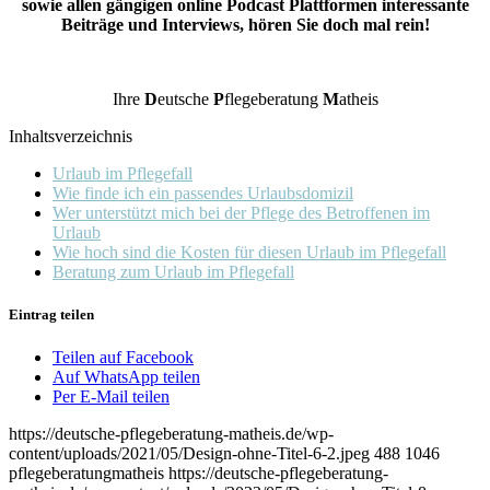
sowie allen gängigen online Podcast Plattformen interessante
Beiträge und Interviews, hören Sie doch mal rein!
Ihre
D
eutsche
P
flegeberatung
M
atheis
Inhaltsverzeichnis
Urlaub im Pflegefall
Wie finde ich ein passendes Urlaubsdomizil
Wer unterstützt mich bei der Pflege des Betroffenen im
Urlaub
Wie hoch sind die Kosten für diesen Urlaub im Pflegefall
Beratung zum Urlaub im Pflegefall
Eintrag teilen
Teilen auf Facebook
Auf WhatsApp teilen
Per E-Mail teilen
https://deutsche-pflegeberatung-matheis.de/wp-
content/uploads/2021/05/Design-ohne-Titel-6-2.jpeg
488
1046
pflegeberatungmatheis
https://deutsche-pflegeberatung-