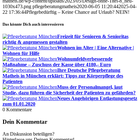
matheis.de/wp-content/uploads/2023/05/Design-ohne-Titel-8_neu-
1030x473.png
pflegeberatungmatheis
2020-06-05 11:20:44
2025-04-
22 17:36:44
Pflegebedürftig – Keine Chance auf Urlaub? NEIN!
Das könnte Dich auch interessieren
Freizeit für Senioren & Senioritas
richtig & angemessen gestalten
Wohnen im Alter | Eine Alternative |
Wohnen für Hilfe
Wohnumfeldverbessernde
Maßnahme – Zuschuss der Kasse über 4180,- Euro
Ihre Deutsche Pflegeberatung
Matheis in München erklärt: Tipps zur Körperpflege des
Patienten
Muss der Personalmangel, laut
Studie, dazu führen die Sicherheit der Patienten zu gefährden?
Neues Angehörigen Entlastungsgesetz
zum 01.01.2020
0
Kommentare
Dein Kommentar
An Diskussion beteiligen?
Hinterlasse uns Deinen Kommentar!