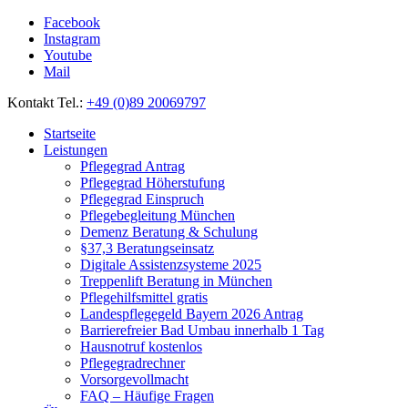
Facebook
Instagram
Youtube
Mail
Kontakt Tel.:
+49 (0)89 20069797
Startseite
Leistungen
Pflegegrad Antrag
Pflegegrad Höherstufung
Pflegegrad Einspruch
Pflegebegleitung München
Demenz Beratung & Schulung
§37,3 Beratungseinsatz
Digitale Assistenzsysteme 2025
Treppenlift Beratung in München
Pflegehilfsmittel gratis
Landespflegegeld Bayern 2026 Antrag
Barrierefreier Bad Umbau innerhalb 1 Tag
Hausnotruf kostenlos
Pflegegradrechner
Vorsorgevollmacht
FAQ – Häufige Fragen