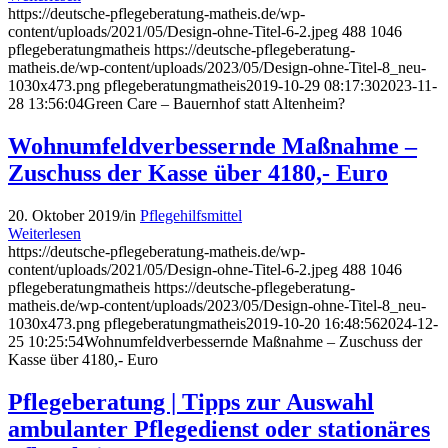
https://deutsche-pflegeberatung-matheis.de/wp-
content/uploads/2021/05/Design-ohne-Titel-6-2.jpeg
488
1046
pflegeberatungmatheis
https://deutsche-pflegeberatung-
matheis.de/wp-content/uploads/2023/05/Design-ohne-Titel-8_neu-
1030x473.png
pflegeberatungmatheis
2019-10-29 08:17:30
2023-11-
28 13:56:04
Green Care – Bauernhof statt Altenheim?
Wohnumfeldverbessernde Maßnahme –
Zuschuss der Kasse über 4180,- Euro
20. Oktober 2019
/
in
Pflegehilfsmittel
Weiterlesen
https://deutsche-pflegeberatung-matheis.de/wp-
content/uploads/2021/05/Design-ohne-Titel-6-2.jpeg
488
1046
pflegeberatungmatheis
https://deutsche-pflegeberatung-
matheis.de/wp-content/uploads/2023/05/Design-ohne-Titel-8_neu-
1030x473.png
pflegeberatungmatheis
2019-10-20 16:48:56
2024-12-
25 10:25:54
Wohnumfeldverbessernde Maßnahme – Zuschuss der
Kasse über 4180,- Euro
Pflegeberatung | Tipps zur Auswahl
ambulanter Pflegedienst oder stationäres