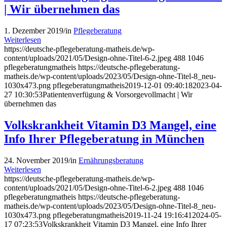
| Wir übernehmen das
1. Dezember 2019
/
in
Pflegeberatung
Weiterlesen
https://deutsche-pflegeberatung-matheis.de/wp-
content/uploads/2021/05/Design-ohne-Titel-6-2.jpeg
488
1046
pflegeberatungmatheis
https://deutsche-pflegeberatung-
matheis.de/wp-content/uploads/2023/05/Design-ohne-Titel-8_neu-
1030x473.png
pflegeberatungmatheis
2019-12-01 09:40:18
2023-04-
27 10:30:53
Patientenverfügung & Vorsorgevollmacht | Wir
übernehmen das
Volkskrankheit Vitamin D3 Mangel, eine
Info Ihrer Pflegeberatung in München
24. November 2019
/
in
Ernährungsberatung
Weiterlesen
https://deutsche-pflegeberatung-matheis.de/wp-
content/uploads/2021/05/Design-ohne-Titel-6-2.jpeg
488
1046
pflegeberatungmatheis
https://deutsche-pflegeberatung-
matheis.de/wp-content/uploads/2023/05/Design-ohne-Titel-8_neu-
1030x473.png
pflegeberatungmatheis
2019-11-24 19:16:41
2024-05-
17 07:23:53
Volkskrankheit Vitamin D3 Mangel, eine Info Ihrer