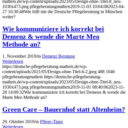
matheis.de/wp-content/uploads/2023/05/Design-ohne-Titel-8_neu-
1030x473.png
pflegeberatungmatheis
2019-11-03 10:04:08
2023-04-
27 10:30:48
Wie hilft mir die Deutsche Pflegeberatung in München
weiter?
Wie kommuniziere ich korrekt bei
Demenz & wende die Marte Meo
Methode an?
1. November 2019
/
in
Demenz Beratung
Weiterlesen
https://deutsche-pflegeberatung-matheis.de/wp-
content/uploads/2021/05/Design-ohne-Titel-6-2.jpeg
488
1046
pflegeberatungmatheis
https://deutsche-pflegeberatung-
matheis.de/wp-content/uploads/2023/05/Design-ohne-Titel-8_neu-
1030x473.png
pflegeberatungmatheis
2019-11-01 08:40:06
2023-11-
28 14:09:32
Wie kommuniziere ich korrekt bei Demenz & wende die
Marte Meo Methode an?
Green Care – Bauernhof statt Altenheim?
29. Oktober 2019
/
in
Pflege-Tipps
Weiterlesen