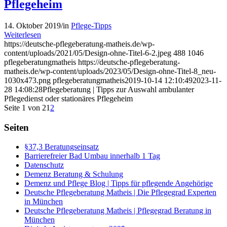
Pflegeheim
14. Oktober 2019
/
in
Pflege-Tipps
Weiterlesen
https://deutsche-pflegeberatung-matheis.de/wp-
content/uploads/2021/05/Design-ohne-Titel-6-2.jpeg
488
1046
pflegeberatungmatheis
https://deutsche-pflegeberatung-
matheis.de/wp-content/uploads/2023/05/Design-ohne-Titel-8_neu-
1030x473.png
pflegeberatungmatheis
2019-10-14 12:10:49
2023-11-
28 14:08:28
Pflegeberatung | Tipps zur Auswahl ambulanter
Pflegedienst oder stationäres Pflegeheim
Seite 1 von 2
1
2
Seiten
§37,3 Beratungseinsatz
Barrierefreier Bad Umbau innerhalb 1 Tag
Datenschutz
Demenz Beratung & Schulung
Demenz und Pflege Blog | Tipps für pflegende Angehörige
Deutsche Pflegeberatung Matheis | Die Pflegegrad Experten
in München
Deutsche Pflegeberatung Matheis | Pflegegrad Beratung in
München