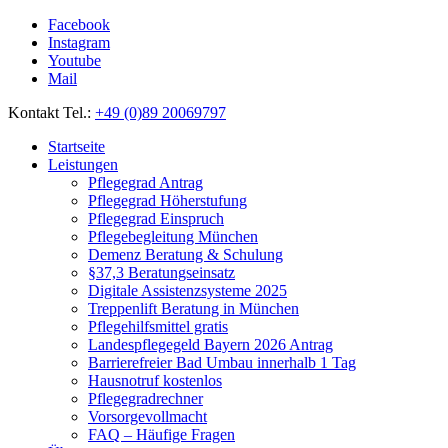
Facebook
Instagram
Youtube
Mail
Kontakt Tel.:
+49 (0)89 20069797
Startseite
Leistungen
Pflegegrad Antrag
Pflegegrad Höherstufung
Pflegegrad Einspruch
Pflegebegleitung München
Demenz Beratung & Schulung
§37,3 Beratungseinsatz
Digitale Assistenzsysteme 2025
Treppenlift Beratung in München
Pflegehilfsmittel gratis
Landespflegegeld Bayern 2026 Antrag
Barrierefreier Bad Umbau innerhalb 1 Tag
Hausnotruf kostenlos
Pflegegradrechner
Vorsorgevollmacht
FAQ – Häufige Fragen