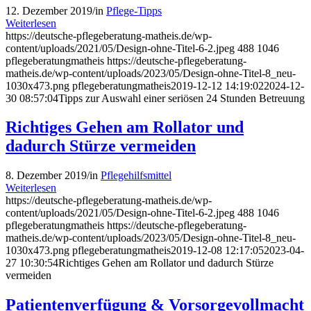
12. Dezember 2019
/
in
Pflege-Tipps
Weiterlesen
https://deutsche-pflegeberatung-matheis.de/wp-
content/uploads/2021/05/Design-ohne-Titel-6-2.jpeg
488
1046
pflegeberatungmatheis
https://deutsche-pflegeberatung-
matheis.de/wp-content/uploads/2023/05/Design-ohne-Titel-8_neu-
1030x473.png
pflegeberatungmatheis
2019-12-12 14:19:02
2024-12-
30 08:57:04
Tipps zur Auswahl einer seriösen 24 Stunden Betreuung
Richtiges Gehen am Rollator und
dadurch Stürze vermeiden
8. Dezember 2019
/
in
Pflegehilfsmittel
Weiterlesen
https://deutsche-pflegeberatung-matheis.de/wp-
content/uploads/2021/05/Design-ohne-Titel-6-2.jpeg
488
1046
pflegeberatungmatheis
https://deutsche-pflegeberatung-
matheis.de/wp-content/uploads/2023/05/Design-ohne-Titel-8_neu-
1030x473.png
pflegeberatungmatheis
2019-12-08 12:17:05
2023-04-
27 10:30:54
Richtiges Gehen am Rollator und dadurch Stürze
vermeiden
Patientenverfügung & Vorsorgevollmacht