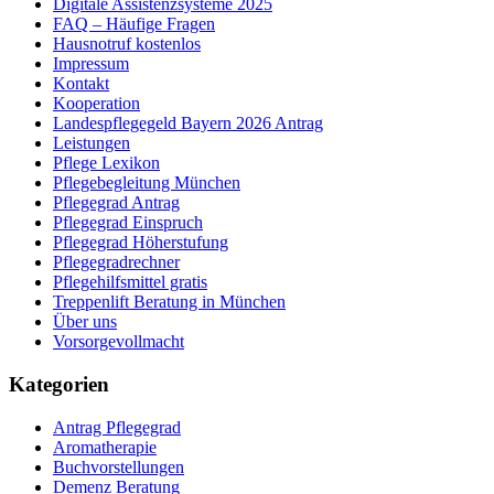
Digitale Assistenzsysteme 2025
FAQ – Häufige Fragen
Hausnotruf kostenlos
Impressum
Kontakt
Kooperation
Landespflegegeld Bayern 2026 Antrag
Leistungen
Pflege Lexikon
Pflegebegleitung München
Pflegegrad Antrag
Pflegegrad Einspruch
Pflegegrad Höherstufung
Pflegegradrechner
Pflegehilfsmittel gratis
Treppenlift Beratung in München
Über uns
Vorsorgevollmacht
Kategorien
Antrag Pflegegrad
Aromatherapie
Buchvorstellungen
Demenz Beratung