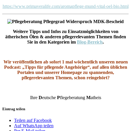
https://www.primaveralife.com/aromapflege-mund-vital-oel-bio.html
Weitere Tipps und Infos zu Einsatzmöglichkeiten von
ätherischen Ölen & anderen pflegerelevanten Themen finden
Sie in den Kategorien
im
Blog-Bereich
.
Wir veröffentlichen ab sofort 1 mal wöchentlich unseren neuen
Podcast: „Tipps für pflegende Angehörige“, auf allen üblichen
Portalen und unserer Homepage zu spannenden,
pflegerelevanten Themen, schon reingehört?
Ihre
D
eutsche
P
flegeberatung
M
atheis
Eintrag teilen
Teilen auf Facebook
Auf WhatsApp teilen
Per E-Mail teilen