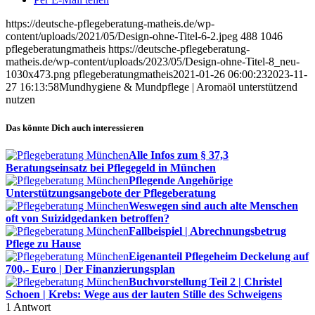
https://deutsche-pflegeberatung-matheis.de/wp-
content/uploads/2021/05/Design-ohne-Titel-6-2.jpeg
488
1046
pflegeberatungmatheis
https://deutsche-pflegeberatung-
matheis.de/wp-content/uploads/2023/05/Design-ohne-Titel-8_neu-
1030x473.png
pflegeberatungmatheis
2021-01-26 06:00:23
2023-11-
27 16:13:58
Mundhygiene & Mundpflege | Aromaöl unterstützend
nutzen
Das könnte Dich auch interessieren
Alle Infos zum § 37,3
Beratungseinsatz bei Pflegegeld in München
Pflegende Angehörige
Unterstützungsangebote der Pflegeberatung
Weswegen sind auch alte Menschen
oft von Suizidgedanken betroffen?
Fallbeispiel | Abrechnungsbetrug
Pflege zu Hause
Eigenanteil Pflegeheim Deckelung auf
700,- Euro | Der Finanzierungsplan
Buchvorstellung Teil 2 | Christel
Schoen | Krebs: Wege aus der lauten Stille des Schweigens
1
Antwort