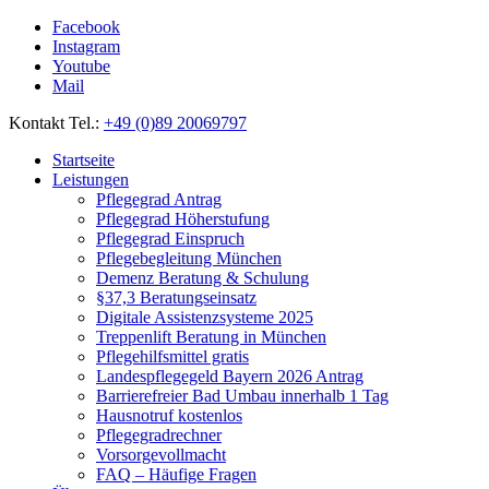
Facebook
Instagram
Youtube
Mail
Kontakt Tel.:
+49 (0)89 20069797
Startseite
Leistungen
Pflegegrad Antrag
Pflegegrad Höherstufung
Pflegegrad Einspruch
Pflegebegleitung München
Demenz Beratung & Schulung
§37,3 Beratungseinsatz
Digitale Assistenzsysteme 2025
Treppenlift Beratung in München
Pflegehilfsmittel gratis
Landespflegegeld Bayern 2026 Antrag
Barrierefreier Bad Umbau innerhalb 1 Tag
Hausnotruf kostenlos
Pflegegradrechner
Vorsorgevollmacht
FAQ – Häufige Fragen